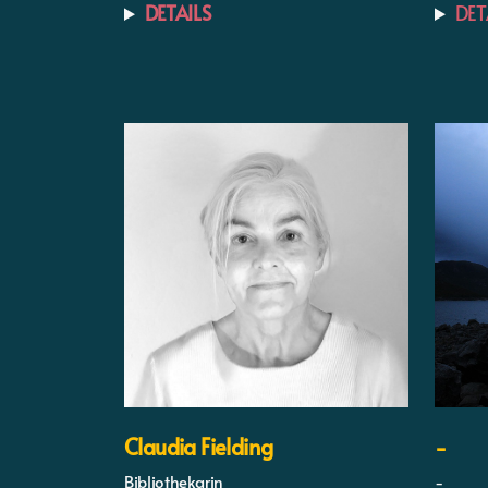
DETAILS
DET
Claudia Fielding
-
Bibliothekarin
-