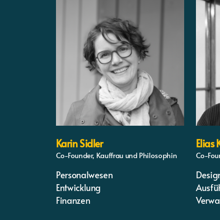
Karin Sidler
Elias
Co-Founder, Kauffrau und Philosophin
Co-Foun
Personalwesen
Desig
Entwicklung
Ausfü
Finanzen
Verwa