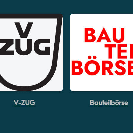
V-ZUG
Bauteilbörse