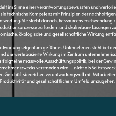
lt im Sinne einer verantwortungsbewussten und wertorien
 sie technische Kompetenz mit Prinzipien der nachhaltigen
antwortung. Sie strebt danach, Ressourcenverschwendung z
oduktionsprozesse zu fördern und skalierbare Lösungen zu
omische, ökologische und gesellschaftliche Wirkung entfa
rantwortungseigentum geführtes Unternehmen steht bei de
 und die wertebasierte Wirkung im Zentrum unternehmeris
erfolgt eine massvolle Ausschüttungspolitik, bei der Gewinn
ternehmenszwecks verstanden wird – nicht als Selbstzweck.
llen Geschäftsbereichen verantwortungsvoll mit Mitarbeite
Produktivität und gesellschaftlichem Umfeld umzugehen.