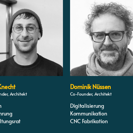
 Knecht
Dominik Nüssen
der, Architekt
Co-Founder, Architekt
n
Digitalisierung
hrung
Kommunikation
ltungsrat
CNC Fabrikation