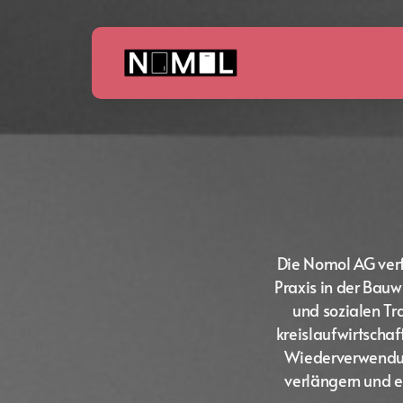
Die Nomol AG ver
Praxis in der Bauw
und sozialen Tra
kreislaufwirtscha
Wiederverwendun
verlängern und e