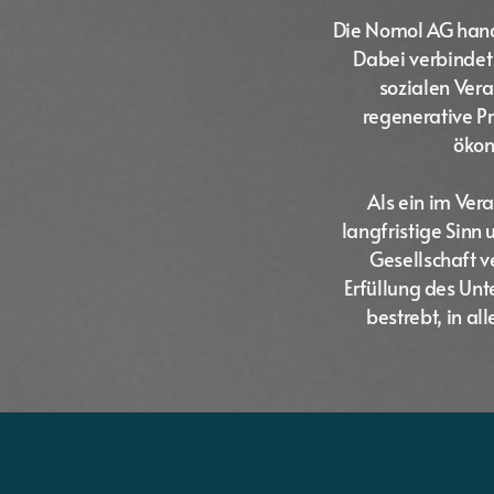
Die Nomol AG hande
Dabei verbindet
sozialen Ver
regenerative Pr
ökon
Als ein im Ve
langfristige Sinn
Gesellschaft v
Erfüllung des Un
bestrebt, in a