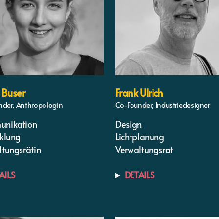
 Buser
Frank Ulrich
nder, Anthropologin
Co-Founder, Industriedesigner
nikation
Design
cklung
Lichtplanung
ltungsrätin
Verwaltungsrat
AILS
DETAILS